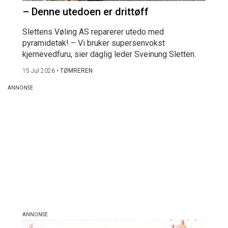
– Denne utedoen er drittøff
Slettens Vøling AS reparerer utedo med
pyramidetak! – Vi bruker supersenvokst
kjernevedfuru, sier daglig leder Sveinung Sletten.
15 Jul 2026
•
TØMREREN