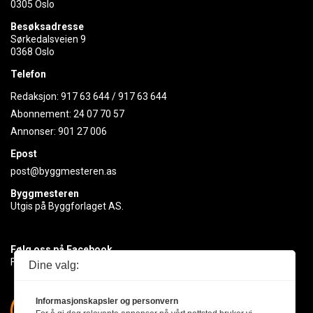
0305 Oslo
Besøksadresse
Sørkedalsveien 9
0368 Oslo
Telefon
Redaksjon:
917 63 644
/
917 63 644
Abonnement:
24 07 70 57
Annonser:
901 27 006
Epost
post@byggmesteren.as
Byggmesteren
Utgis på Byggforlaget AS.
Følg oss på Facebook
Få med deg det siste innen byggebransjen
Dine valg:
Informasjonskapsler og personvern