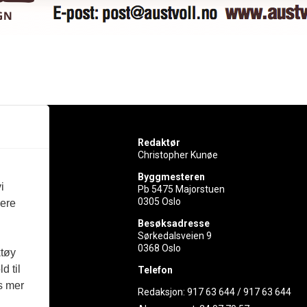
Redaktør
Christopher Kunøe
Byggmesteren
i
Pb 5475 Majorstuen
0305 Oslo
vere
rer
Besøksadresse
Sørkedalsveien 9
ed
0368 Oslo
ktøy
d til
Telefon
es mer
Redaksjon:
917 63 644
/
917 63 644