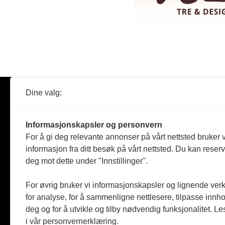
Dine valg:
Abonner
Nyheter
Tømreren
Informasjonskapsler og personvern
Reportasje
For å gi deg relevante annonser på vårt nettsted bruker v
Produkter
informasjon fra ditt besøk på vårt nettsted. Du kan reser
Kommenta
deg mot dette under "Innstillinger".
Magasiner
Jobbmark
For øvrig bruker vi informasjonskapsler og lignende ver
for analyse, for å sammenligne nettlesere, tilpasse innhol
deg og for å utvikle og tilby nødvendig funksjonalitet. L
i vår personvernerklæring.