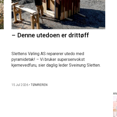
– Denne utedoen er drittøff
Slettens Vøling AS reparerer utedo med
pyramidetak! – Vi bruker supersenvokst
kjernevedfuru, sier daglig leder Sveinung Sletten.
15 Jul 2026
•
TØMREREN