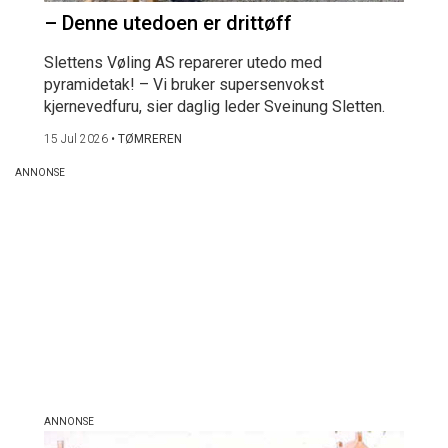
– Denne utedoen er drittøff
Slettens Vøling AS reparerer utedo med
pyramidetak! – Vi bruker supersenvokst
kjernevedfuru, sier daglig leder Sveinung Sletten.
15 Jul 2026
•
TØMREREN