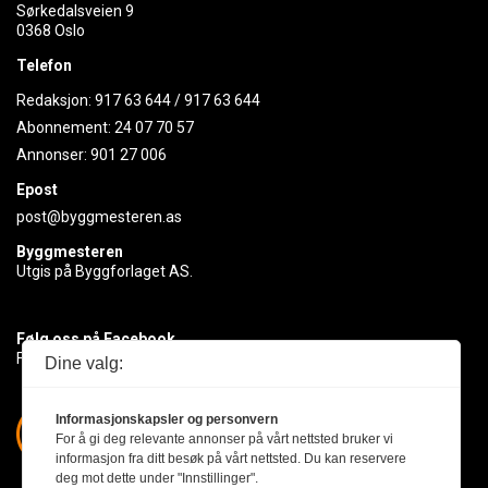
Sørkedalsveien 9
0368 Oslo
Telefon
Redaksjon:
917 63 644
/
917 63 644
Abonnement:
24 07 70 57
Annonser:
901 27 006
Epost
post@byggmesteren.as
Byggmesteren
Utgis på Byggforlaget AS.
Følg oss på Facebook
Få med deg det siste innen byggebransjen
Dine valg:
Informasjonskapsler og personvern
For å gi deg relevante annonser på vårt nettsted bruker vi
informasjon fra ditt besøk på vårt nettsted. Du kan reservere
deg mot dette under "Innstillinger".