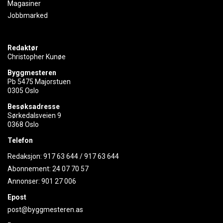
Magasiner
Jobbmarked
Redaktør
Christopher Kunøe
Byggmesteren
Pb 5475 Majorstuen
0305 Oslo
Besøksadresse
Sørkedalsveien 9
0368 Oslo
Telefon
Redaksjon:
917 63 644
/
917 63 644
Abonnement:
24 07 70 57
Annonser:
901 27 006
Epost
post@byggmesteren.as