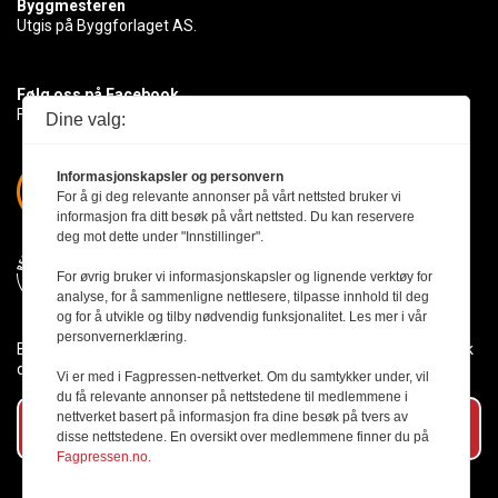
Byggmesteren
Utgis på Byggforlaget AS.
Følg oss på Facebook
Få med deg det siste innen byggebransjen
Dine valg:
Informasjonskapsler og personvern
For å gi deg relevante annonser på vårt nettsted bruker vi
informasjon fra ditt besøk på vårt nettsted. Du kan reservere
deg mot dette under "Innstillinger".
For øvrig bruker vi informasjonskapsler og lignende verktøy for
analyse, for å sammenligne nettlesere, tilpasse innhold til deg
og for å utvikle og tilby nødvendig funksjonalitet. Les mer i vår
personvernerklæring.
Byggmesteren følger Vær Varsom-plakaten og presseetikken slik
den er nedfelt i Redaktørplakaten.
Vi er med i Fagpressen-nettverket. Om du samtykker under, vil
du få relevante annonser på nettstedene til medlemmene i
nettverket basert på informasjon fra dine besøk på tvers av
Abonner på vårt nyhetsbrev
disse nettstedene. En oversikt over medlemmene finner du på
Fagpressen.no.