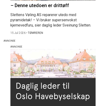
– Denne utedoen er drittøff
Slettens Vøling AS reparerer utedo med
pyramidetak! – Vi bruker supersenvokst
kjernevedfuru, sier daglig leder Sveinung Sletten.
15 Jul 2026
•
TØMREREN