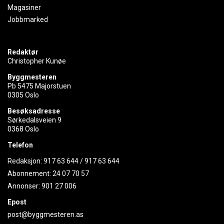
Magasiner
Jobbmarked
Redaktør
Christopher Kunøe
Byggmesteren
Pb 5475 Majorstuen
0305 Oslo
Besøksadresse
Sørkedalsveien 9
0368 Oslo
Telefon
Redaksjon:
917 63 644
/
917 63 644
Abonnement:
24 07 70 57
Annonser:
901 27 006
Epost
post@byggmesteren.as