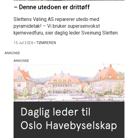
– Denne utedoen er drittøff
Slettens Vøling AS reparerer utedo med
pyramidetak! – Vi bruker supersenvokst
kjernevedfuru, sier daglig leder Sveinung Sletten.
15 Jul 2026
•
TØMREREN