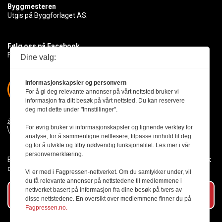
Byggmesteren
Utgis på Byggforlaget AS.
Følg oss på Facebook
Få med deg det siste innen byggebransjen
Dine valg:
Informasjonskapsler og personvern
For å gi deg relevante annonser på vårt nettsted bruker vi
informasjon fra ditt besøk på vårt nettsted. Du kan reservere
deg mot dette under "Innstillinger".
For øvrig bruker vi informasjonskapsler og lignende verktøy for
analyse, for å sammenligne nettlesere, tilpasse innhold til deg
og for å utvikle og tilby nødvendig funksjonalitet. Les mer i vår
personvernerklæring.
Byggmesteren følger Vær Varsom-plakaten og presseetikken slik
den er nedfelt i Redaktørplakaten.
Vi er med i Fagpressen-nettverket. Om du samtykker under, vil
du få relevante annonser på nettstedene til medlemmene i
nettverket basert på informasjon fra dine besøk på tvers av
Abonner på vårt nyhetsbrev
disse nettstedene. En oversikt over medlemmene finner du på
Fagpressen.no.