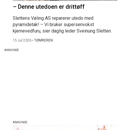
– Denne utedoen er drittøff
Slettens Vøling AS reparerer utedo med
pyramidetak! – Vi bruker supersenvokst
kjernevedfuru, sier daglig leder Sveinung Sletten.
15 Jul 2026
•
TØMREREN