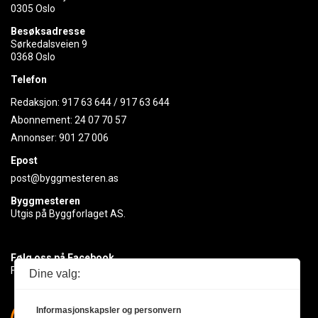
0305 Oslo
Besøksadresse
Sørkedalsveien 9
0368 Oslo
Telefon
Redaksjon:
917 63 644
/
917 63 644
Abonnement:
24 07 70 57
Annonser:
901 27 006
Epost
post@byggmesteren.as
Byggmesteren
Utgis på Byggforlaget AS.
Følg oss på Facebook
Få med deg det siste innen byggebransjen
Dine valg:
Informasjonskapsler og personvern