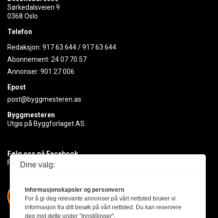
Sørkedalsveien 9
0368 Oslo
Telefon
Redaksjon:
917 63 644
/
917 63 644
Abonnement:
24 07 70 57
Annonser:
901 27 006
Epost
post@byggmesteren.as
Byggmesteren
Utgis på Byggforlaget AS.
Følg oss på Facebook
Få med deg det siste innen byggebransjen
Dine valg:
Informasjonskapsler og personvern
For å gi deg relevante annonser på vårt nettsted bruker vi
informasjon fra ditt besøk på vårt nettsted. Du kan reservere
deg mot dette under "Innstillinger".