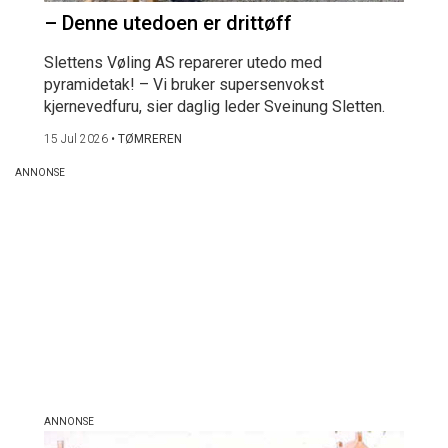
– Denne utedoen er drittøff
Slettens Vøling AS reparerer utedo med
pyramidetak! – Vi bruker supersenvokst
kjernevedfuru, sier daglig leder Sveinung Sletten.
15 Jul 2026
•
TØMREREN