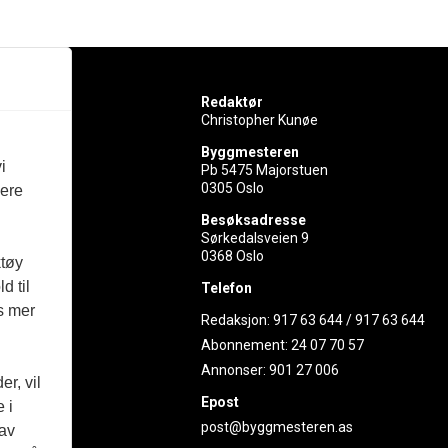
Redaktør
Christopher Kunøe
Byggmesteren
i
Pb 5475 Majorstuen
0305 Oslo
vere
rer
Besøksadresse
Sørkedalsveien 9
ed
0368 Oslo
ktøy
d til
Telefon
es mer
Redaksjon:
917 63 644
/
917 63 644
Abonnement:
24 07 70 57
Annonser:
901 27 006
r, vil
Epost
 i
post@byggmesteren.as
 av