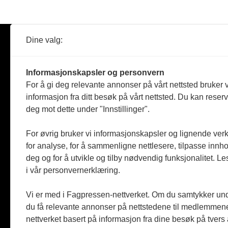
Dine valg:
Abonner
Nyheter
Tømreren
Informasjonskapsler og personvern
Reportasje
For å gi deg relevante annonser på vårt nettsted bruker v
Produkter
informasjon fra ditt besøk på vårt nettsted. Du kan reser
Kommenta
deg mot dette under "Innstillinger".
Magasiner
Jobbmark
For øvrig bruker vi informasjonskapsler og lignende ver
for analyse, for å sammenligne nettlesere, tilpasse innhol
deg og for å utvikle og tilby nødvendig funksjonalitet. L
i vår personvernerklæring.
Vi er med i Fagpressen-nettverket. Om du samtykker unde
du få relevante annonser på nettstedene til medlemmene
nettverket basert på informasjon fra dine besøk på tvers