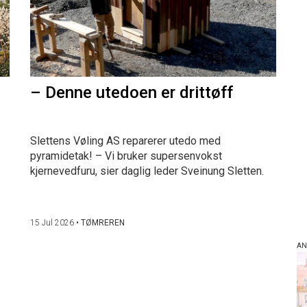
– Denne utedoen er drittøff
Slettens Vøling AS reparerer utedo med
pyramidetak! – Vi bruker supersenvokst
kjernevedfuru, sier daglig leder Sveinung Sletten.
15 Jul 2026
•
TØMREREN