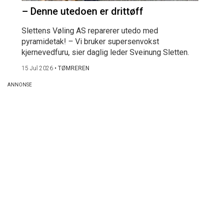
– Denne utedoen er drittøff
Slettens Vøling AS reparerer utedo med
pyramidetak! – Vi bruker supersenvokst
kjernevedfuru, sier daglig leder Sveinung Sletten.
15 Jul 2026
•
TØMREREN