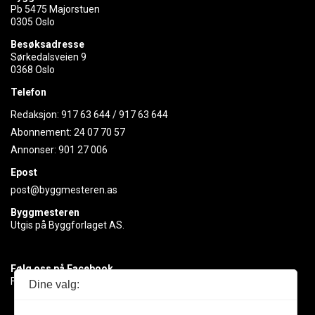
Pb 5475 Majorstuen
0305 Oslo
Besøksadresse
Sørkedalsveien 9
0368 Oslo
Telefon
Redaksjon:
917 63 644
/
917 63 644
Abonnement:
24 07 70 57
Annonser:
901 27 006
Epost
post@byggmesteren.as
Byggmesteren
Utgis på Byggforlaget AS.
Følg oss på Facebook
Få med deg det siste innen byggebransjen
Dine valg: