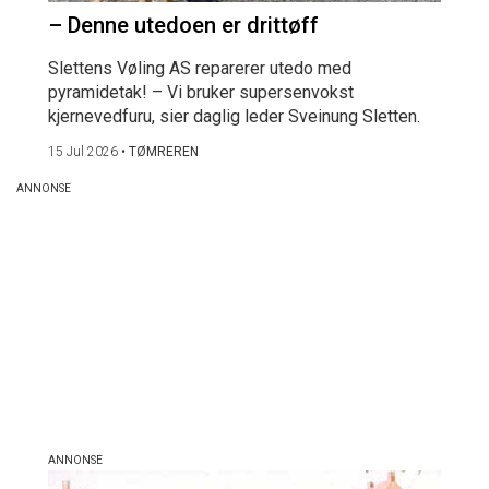
– Denne utedoen er drittøff
Slettens Vøling AS reparerer utedo med
pyramidetak! – Vi bruker supersenvokst
kjernevedfuru, sier daglig leder Sveinung Sletten.
15 Jul 2026
•
TØMREREN