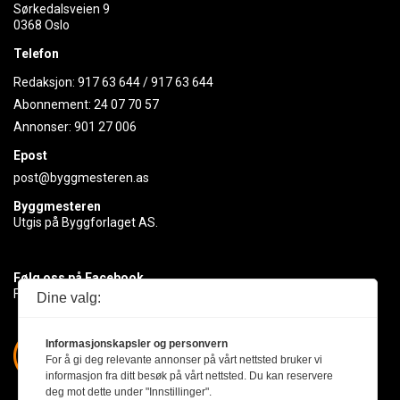
Sørkedalsveien 9
0368 Oslo
Telefon
Redaksjon:
917 63 644
/
917 63 644
Abonnement:
24 07 70 57
Annonser:
901 27 006
Epost
post@byggmesteren.as
Byggmesteren
Utgis på Byggforlaget AS.
Følg oss på Facebook
Få med deg det siste innen byggebransjen
Dine valg:
Informasjonskapsler og personvern
For å gi deg relevante annonser på vårt nettsted bruker vi
informasjon fra ditt besøk på vårt nettsted. Du kan reservere
deg mot dette under "Innstillinger".