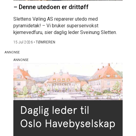
– Denne utedoen er drittøff
Slettens Vøling AS reparerer utedo med
pyramidetak! – Vi bruker supersenvokst
kjernevedfuru, sier daglig leder Sveinung Sletten.
15 Jul 2026
•
TØMREREN