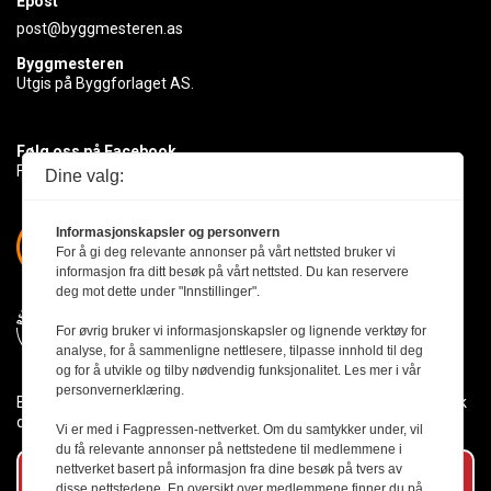
Epost
post@byggmesteren.as
Byggmesteren
Utgis på Byggforlaget AS.
Følg oss på Facebook
Få med deg det siste innen byggebransjen
Dine valg:
Informasjonskapsler og personvern
For å gi deg relevante annonser på vårt nettsted bruker vi
informasjon fra ditt besøk på vårt nettsted. Du kan reservere
deg mot dette under "Innstillinger".
For øvrig bruker vi informasjonskapsler og lignende verktøy for
analyse, for å sammenligne nettlesere, tilpasse innhold til deg
og for å utvikle og tilby nødvendig funksjonalitet. Les mer i vår
personvernerklæring.
Byggmesteren følger Vær Varsom-plakaten og presseetikken slik
den er nedfelt i Redaktørplakaten.
Vi er med i Fagpressen-nettverket. Om du samtykker under, vil
du få relevante annonser på nettstedene til medlemmene i
nettverket basert på informasjon fra dine besøk på tvers av
Abonner på vårt nyhetsbrev
disse nettstedene. En oversikt over medlemmene finner du på