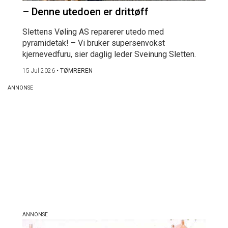
– Denne utedoen er drittøff
Slettens Vøling AS reparerer utedo med
pyramidetak! – Vi bruker supersenvokst
kjernevedfuru, sier daglig leder Sveinung Sletten.
15 Jul 2026
•
TØMREREN