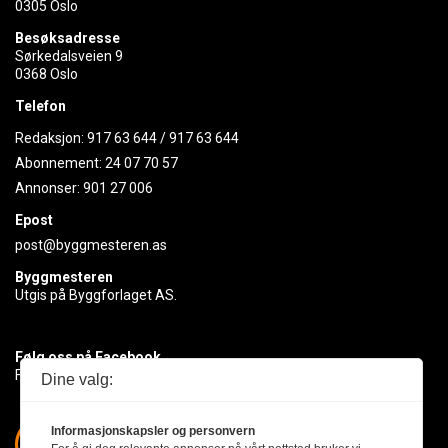
0305 Oslo
Besøksadresse
Sørkedalsveien 9
0368 Oslo
Telefon
Redaksjon:
917 63 644
/
917 63 644
Abonnement:
24 07 70 57
Annonser:
901 27 006
Epost
post@byggmesteren.as
Byggmesteren
Utgis på Byggforlaget AS.
Følg oss på Facebook
Få med deg det siste innen byggebransjen
Dine valg:
Informasjonskapsler og personvern