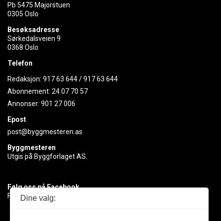
Pb 5475 Majorstuen
0305 Oslo
Besøksadresse
Sørkedalsveien 9
0368 Oslo
Telefon
Redaksjon:
917 63 644
/
917 63 644
Abonnement:
24 07 70 57
Annonser:
901 27 006
Epost
post@byggmesteren.as
Byggmesteren
Utgis på Byggforlaget AS.
Følg oss på Facebook
Få med deg det siste innen byggebransjen
Dine valg: