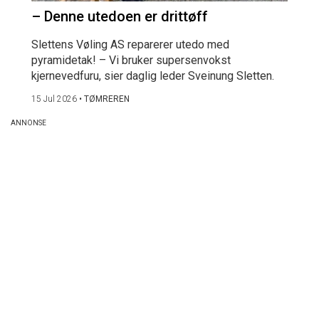
– Denne utedoen er drittøff
Slettens Vøling AS reparerer utedo med
pyramidetak! – Vi bruker supersenvokst
kjernevedfuru, sier daglig leder Sveinung Sletten.
15 Jul 2026
•
TØMREREN