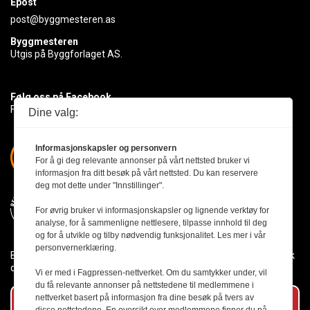
Epost
post@byggmesteren.as
Byggmesteren
Utgis på Byggforlaget AS.
Følg oss på Facebook
Få med deg det siste innen byggebransjen
Dine valg:
Informasjonskapsler og personvern
For å gi deg relevante annonser på vårt nettsted bruker vi
informasjon fra ditt besøk på vårt nettsted. Du kan reservere
deg mot dette under "Innstillinger".
For øvrig bruker vi informasjonskapsler og lignende verktøy for
analyse, for å sammenligne nettlesere, tilpasse innhold til deg
og for å utvikle og tilby nødvendig funksjonalitet. Les mer i vår
personvernerklæring.
Byggmesteren følger Vær Varsom-plakaten og presseetikken slik
den er nedfelt i Redaktørplakaten.
Vi er med i Fagpressen-nettverket. Om du samtykker under, vil
du få relevante annonser på nettstedene til medlemmene i
nettverket basert på informasjon fra dine besøk på tvers av
Abonner på vårt nyhetsbrev