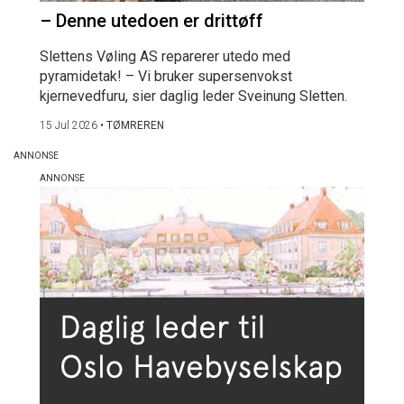
– Denne utedoen er drittøff
Slettens Vøling AS reparerer utedo med
pyramidetak! – Vi bruker supersenvokst
kjernevedfuru, sier daglig leder Sveinung Sletten.
15 Jul 2026
•
TØMREREN