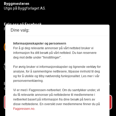
Byggmesteren
Utgis på Byggforlaget AS.
Følg oss på Facebook
Få med deg det siste innen byggebransjen
Dine valg:
Informasjonskapsler og personvern
For å gi deg relevante annonser på vårt nettsted bruker vi
informasjon fra ditt besøk på vårt nettsted. Du kan reservere
deg mot dette under "Innstillinger".
For øvrig bruker vi informasjonskapsler og lignende verktøy for
analyse, for å sammenligne nettlesere, tilpasse innhold til deg
og for å utvikle og tilby nødvendig funksjonalitet. Les mer i vår
personvernerklæring.
Byggmesteren følger Vær Varsom-plakaten og presseetikken slik
den er nedfelt i Redaktørplakaten.
Vi er med i Fagpressen-nettverket. Om du samtykker under, vil
du få relevante annonser på nettstedene til medlemmene i
nettverket basert på informasjon fra dine besøk på tvers av
Abonner på vårt nyhetsbrev
disse nettstedene. En oversikt over medlemmene finner du på
Fagpressen.no.