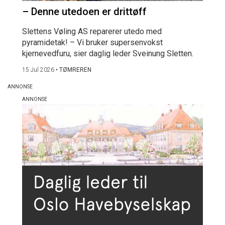
– Denne utedoen er drittøff
Slettens Vøling AS reparerer utedo med
pyramidetak! – Vi bruker supersenvokst
kjernevedfuru, sier daglig leder Sveinung Sletten.
15 Jul 2026
•
TØMREREN