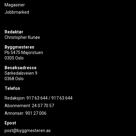
Magasiner
Jobbmarked
Redaktør
Christopher Kunøe
Byggmesteren
Pb 5475 Majorstuen
0305 Oslo
Besøksadresse
Sørkedalsveien 9
0368 Oslo
Telefon
Redaksjon:
917 63 644
/
917 63 644
Abonnement:
24 07 70 57
Annonser:
901 27 006
Epost
post@byggmesteren.as