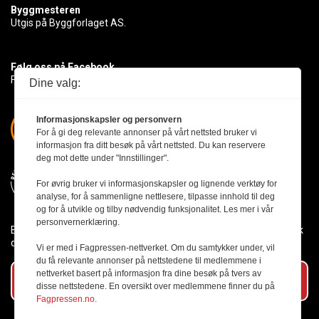
Byggmesteren
Utgis på Byggforlaget AS.
Følg oss på Facebook
Få med deg det siste innen byggebransjen
Dine valg:
Informasjonskapsler og personvern
For å gi deg relevante annonser på vårt nettsted bruker vi
informasjon fra ditt besøk på vårt nettsted. Du kan reservere
deg mot dette under "Innstillinger".
For øvrig bruker vi informasjonskapsler og lignende verktøy for
analyse, for å sammenligne nettlesere, tilpasse innhold til deg
og for å utvikle og tilby nødvendig funksjonalitet. Les mer i vår
personvernerklæring.
Byggmesteren følger Vær Varsom-plakaten og presseetikken slik
den er nedfelt i Redaktørplakaten.
Vi er med i Fagpressen-nettverket. Om du samtykker under, vil
du få relevante annonser på nettstedene til medlemmene i
nettverket basert på informasjon fra dine besøk på tvers av
Abonner på vårt nyhetsbrev
disse nettstedene. En oversikt over medlemmene finner du på
Fagpressen.no.