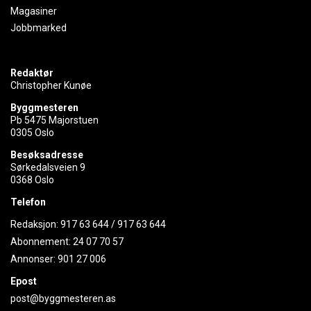
Magasiner
Jobbmarked
Redaktør
Christopher Kunøe
Byggmesteren
Pb 5475 Majorstuen
0305 Oslo
Besøksadresse
Sørkedalsveien 9
0368 Oslo
Telefon
Redaksjon:
917 63 644
/
917 63 644
Abonnement:
24 07 70 57
Annonser:
901 27 006
Epost
post@byggmesteren.as