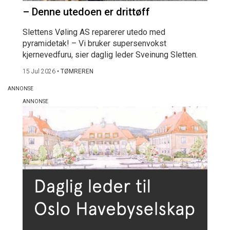
– Denne utedoen er drittøff
Slettens Vøling AS reparerer utedo med
pyramidetak! – Vi bruker supersenvokst
kjernevedfuru, sier daglig leder Sveinung Sletten.
15 Jul 2026
•
TØMREREN