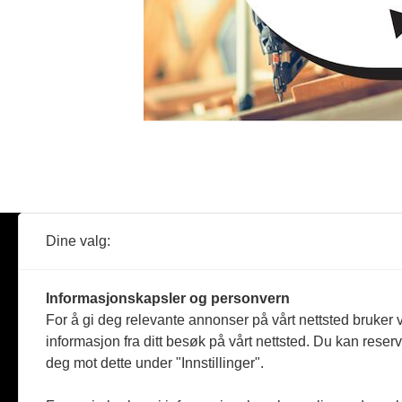
Dine valg:
Abonner
Nyheter
Tømreren
Informasjonskapsler og personvern
Reportasje
For å gi deg relevante annonser på vårt nettsted bruker v
Produkter
informasjon fra ditt besøk på vårt nettsted. Du kan reser
Kommenta
deg mot dette under "Innstillinger".
Magasiner
Jobbmark