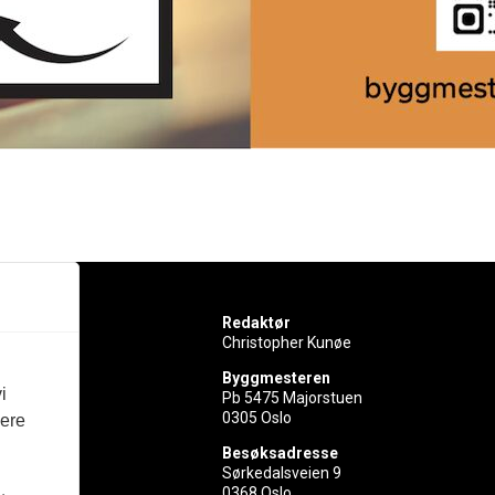
Redaktør
Christopher Kunøe
Byggmesteren
i
Pb 5475 Majorstuen
0305 Oslo
vere
rer
Besøksadresse
Sørkedalsveien 9
ed
0368 Oslo