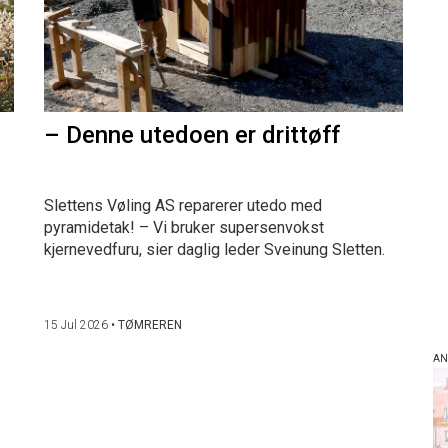
– Denne utedoen er drittøff
Slettens Vøling AS reparerer utedo med
pyramidetak! – Vi bruker supersenvokst
kjernevedfuru, sier daglig leder Sveinung Sletten.
15 Jul 2026
•
TØMREREN