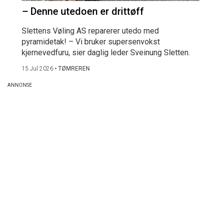
– Denne utedoen er drittøff
Slettens Vøling AS reparerer utedo med
pyramidetak! – Vi bruker supersenvokst
kjernevedfuru, sier daglig leder Sveinung Sletten.
15 Jul 2026
•
TØMREREN