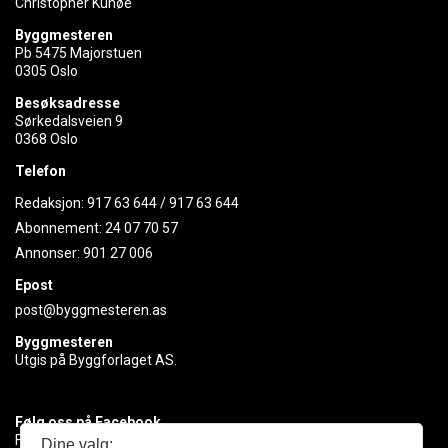
Christopher Kunøe
Byggmesteren
Pb 5475 Majorstuen
0305 Oslo
Besøksadresse
Sørkedalsveien 9
0368 Oslo
Telefon
Redaksjon:
917 63 644
/
917 63 644
Abonnement:
24 07 70 57
Annonser:
901 27 006
Epost
post@byggmesteren.as
Byggmesteren
Utgis på Byggforlaget AS.
Følg oss på Facebook
Få med deg det siste innen byggebransjen
Dine valg: