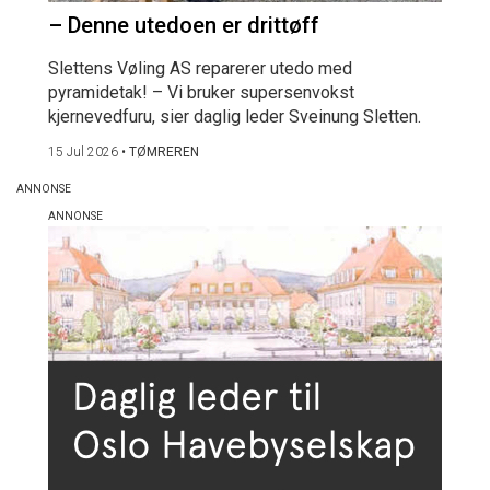
– Denne utedoen er drittøff
Slettens Vøling AS reparerer utedo med
pyramidetak! – Vi bruker supersenvokst
kjernevedfuru, sier daglig leder Sveinung Sletten.
15 Jul 2026
•
TØMREREN