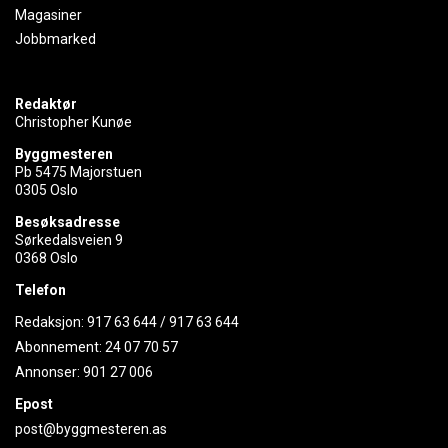
Magasiner
Jobbmarked
Redaktør
Christopher Kunøe
Byggmesteren
Pb 5475 Majorstuen
0305 Oslo
Besøksadresse
Sørkedalsveien 9
0368 Oslo
Telefon
Redaksjon:
917 63 644
/
917 63 644
Abonnement:
24 07 70 57
Annonser:
901 27 006
Epost
post@byggmesteren.as