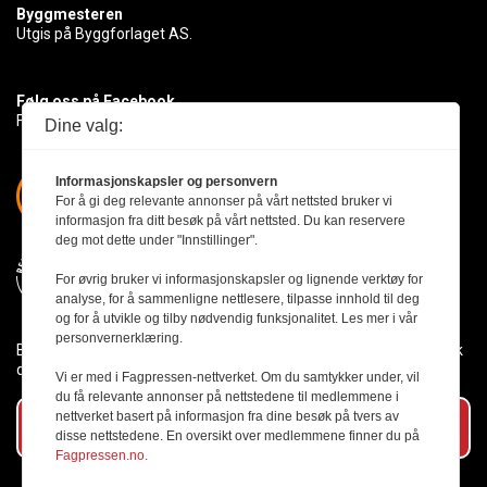
Byggmesteren
Utgis på Byggforlaget AS.
Følg oss på Facebook
Få med deg det siste innen byggebransjen
Dine valg:
Informasjonskapsler og personvern
For å gi deg relevante annonser på vårt nettsted bruker vi
informasjon fra ditt besøk på vårt nettsted. Du kan reservere
deg mot dette under "Innstillinger".
For øvrig bruker vi informasjonskapsler og lignende verktøy for
analyse, for å sammenligne nettlesere, tilpasse innhold til deg
og for å utvikle og tilby nødvendig funksjonalitet. Les mer i vår
personvernerklæring.
Byggmesteren følger Vær Varsom-plakaten og presseetikken slik
den er nedfelt i Redaktørplakaten.
Vi er med i Fagpressen-nettverket. Om du samtykker under, vil
du få relevante annonser på nettstedene til medlemmene i
nettverket basert på informasjon fra dine besøk på tvers av
Abonner på vårt nyhetsbrev
disse nettstedene. En oversikt over medlemmene finner du på
Fagpressen.no.