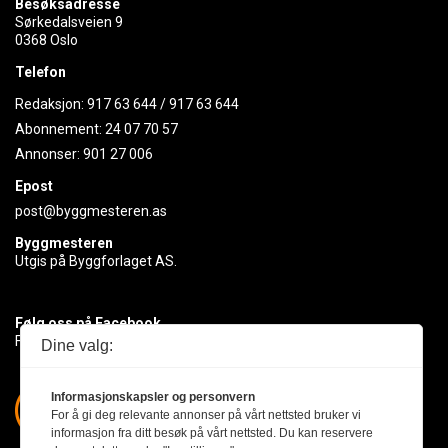
Besøksadresse
Sørkedalsveien 9
0368 Oslo
Telefon
Redaksjon:
917 63 644
/
917 63 644
Abonnement:
24 07 70 57
Annonser:
901 27 006
Epost
post@byggmesteren.as
Byggmesteren
Utgis på Byggforlaget AS.
Følg oss på Facebook
Få med deg det siste innen byggebransjen
Dine valg:
Informasjonskapsler og personvern
For å gi deg relevante annonser på vårt nettsted bruker vi
informasjon fra ditt besøk på vårt nettsted. Du kan reservere