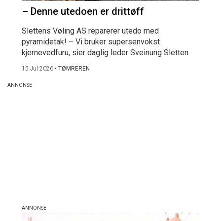
– Denne utedoen er drittøff
Slettens Vøling AS reparerer utedo med
pyramidetak! – Vi bruker supersenvokst
kjernevedfuru, sier daglig leder Sveinung Sletten.
15 Jul 2026
•
TØMREREN