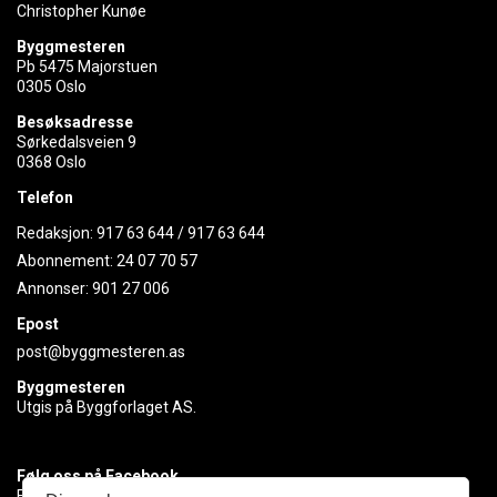
Christopher Kunøe
Byggmesteren
Pb 5475 Majorstuen
0305 Oslo
Besøksadresse
Sørkedalsveien 9
0368 Oslo
Telefon
Redaksjon:
917 63 644
/
917 63 644
Abonnement:
24 07 70 57
Annonser:
901 27 006
Epost
post@byggmesteren.as
Byggmesteren
Utgis på Byggforlaget AS.
Følg oss på Facebook
Få med deg det siste innen byggebransjen