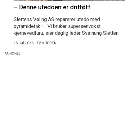
– Denne utedoen er drittøff
Slettens Vøling AS reparerer utedo med
pyramidetak! – Vi bruker supersenvokst
kjernevedfuru, sier daglig leder Sveinung Sletten.
15 Jul 2026
•
TØMREREN