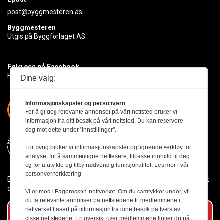
post@byggmesteren.as
Byggmesteren
Utgis på Byggforlaget AS.
Følg oss på Facebook
Få med deg det siste innen byggebransjen
Dine valg:
Informasjonskapsler og personvern
For å gi deg relevante annonser på vårt nettsted bruker vi
informasjon fra ditt besøk på vårt nettsted. Du kan reservere
deg mot dette under "Innstillinger".
For øvrig bruker vi informasjonskapsler og lignende verktøy for
analyse, for å sammenligne nettlesere, tilpasse innhold til deg
og for å utvikle og tilby nødvendig funksjonalitet. Les mer i vår
personvernerklæring.
Byggmesteren følger Vær Varsom-plakaten og presseetikken slik
den er nedfelt i Redaktørplakaten.
Vi er med i Fagpressen-nettverket. Om du samtykker under, vil
du få relevante annonser på nettstedene til medlemmene i
nettverket basert på informasjon fra dine besøk på tvers av
Abonner på vårt nyhetsbrev
disse nettstedene. En oversikt over medlemmene finner du på