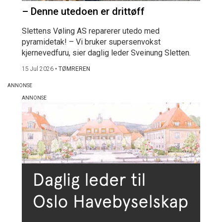
– Denne utedoen er drittøff
Slettens Vøling AS reparerer utedo med
pyramidetak! – Vi bruker supersenvokst
kjernevedfuru, sier daglig leder Sveinung Sletten.
15 Jul 2026
•
TØMREREN