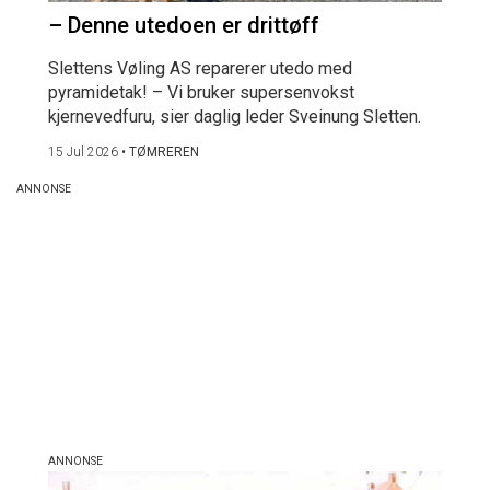
– Denne utedoen er drittøff
Slettens Vøling AS reparerer utedo med
pyramidetak! – Vi bruker supersenvokst
kjernevedfuru, sier daglig leder Sveinung Sletten.
15 Jul 2026
•
TØMREREN