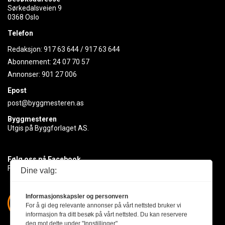
Sørkedalsveien 9
0368 Oslo
Telefon
Redaksjon:
917 63 644
/
917 63 644
Abonnement:
24 07 70 57
Annonser:
901 27 006
Epost
post@byggmesteren.as
Byggmesteren
Utgis på Byggforlaget AS.
Følg oss på Facebook
Få med deg det siste innen byggebransjen
Dine valg:
Informasjonskapsler og personvern
For å gi deg relevante annonser på vårt nettsted bruker vi
informasjon fra ditt besøk på vårt nettsted. Du kan reservere
deg mot dette under "Innstillinger".