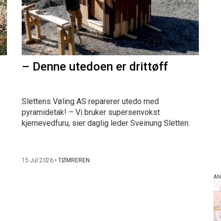
– Denne utedoen er drittøff
Slettens Vøling AS reparerer utedo med
pyramidetak! – Vi bruker supersenvokst
kjernevedfuru, sier daglig leder Sveinung Sletten.
15 Jul 2026
•
TØMREREN