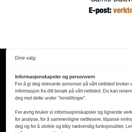
Dine valg:
Abonner
Nyheter
Tømreren
Informasjonskapsler og personvern
Reportasje
For å gi deg relevante annonser på vårt nettsted bruker v
Produkter
informasjon fra ditt besøk på vårt nettsted. Du kan reser
Kommenta
deg mot dette under "Innstillinger".
Magasiner
Jobbmark
For øvrig bruker vi informasjonskapsler og lignende ver
for analyse, for å sammenligne nettlesere, tilpasse innhol
deg og for å utvikle og tilby nødvendig funksjonalitet. L