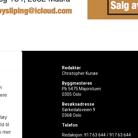
Redaktør
Christopher Kunøe
Byggmesteren
i
Pb 5475 Majorstuen
0305 Oslo
vere
rer
Besøksadresse
Sørkedalsveien 9
ed
0368 Oslo
ktøy
d til
Telefon
es mer
Redaksjon:
917 63 644
/
917 63 644