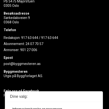
Pb 5475 Majorstuen
0305 Oslo
Besøksadresse
Sørkedalsveien 9
0368 Oslo
Telefon
Redaksjon:
917 63 644
/
917 63 644
Abonnement:
24 07 70 57
Annonser:
901 27 006
Epost
post@byggmesteren.as
Byggmesteren
Utgis på Byggforlaget AS.
Følg oss på Facebook
Få med deg det siste innen byggebransjen
Dine valg: