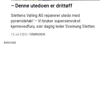
– Denne utedoen er drittøff
Slettens Vøling AS reparerer utedo med
pyramidetak! – Vi bruker supersenvokst
kjernevedfuru, sier daglig leder Sveinung Sletten.
15 Jul 2026
•
TØMREREN