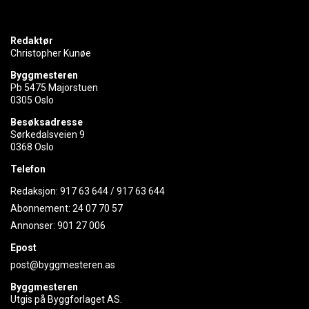
Redaktør
Christopher Kunøe
Byggmesteren
Pb 5475 Majorstuen
0305 Oslo
Besøksadresse
Sørkedalsveien 9
0368 Oslo
Telefon
Redaksjon:
917 63 644
/
917 63 644
Abonnement:
24 07 70 57
Annonser:
901 27 006
Epost
post@byggmesteren.as
Byggmesteren
Utgis på Byggforlaget AS.