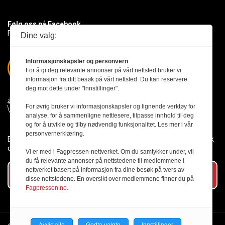
Følg oss på Facebook
Få med deg det siste innen byggebransjen
Dine valg:
Informasjonskapsler og personvern
For å gi deg relevante annonser på vårt nettsted bruker vi
informasjon fra ditt besøk på vårt nettsted. Du kan reservere
deg mot dette under "Innstillinger".
For øvrig bruker vi informasjonskapsler og lignende verktøy for
analyse, for å sammenligne nettlesere, tilpasse innhold til deg
og for å utvikle og tilby nødvendig funksjonalitet. Les mer i vår
personvernerklæring.
Byggmesteren følger Vær Varsom-plakaten og presseetikken slik
den er nedfelt i Redaktørplakaten.
Vi er med i Fagpressen-nettverket. Om du samtykker under, vil
du få relevante annonser på nettstedene til medlemmene i
nettverket basert på informasjon fra dine besøk på tvers av
Abonner på vårt nyhetsbrev
disse nettstedene. En oversikt over medlemmene finner du på
Fagpressen.no.