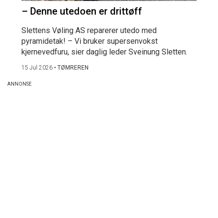
– Denne utedoen er drittøff
Slettens Vøling AS reparerer utedo med
pyramidetak! – Vi bruker supersenvokst
kjernevedfuru, sier daglig leder Sveinung Sletten.
15 Jul 2026
•
TØMREREN