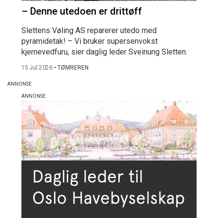
– Denne utedoen er drittøff
Slettens Vøling AS reparerer utedo med
pyramidetak! – Vi bruker supersenvokst
kjernevedfuru, sier daglig leder Sveinung Sletten.
15 Jul 2026
•
TØMREREN