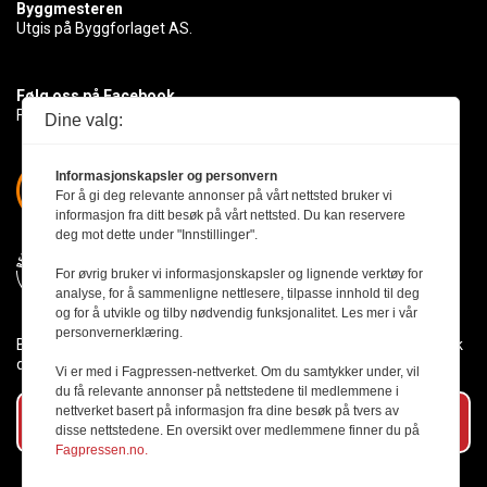
Byggmesteren
Utgis på Byggforlaget AS.
Følg oss på Facebook
Få med deg det siste innen byggebransjen
Dine valg:
Informasjonskapsler og personvern
For å gi deg relevante annonser på vårt nettsted bruker vi
informasjon fra ditt besøk på vårt nettsted. Du kan reservere
deg mot dette under "Innstillinger".
For øvrig bruker vi informasjonskapsler og lignende verktøy for
analyse, for å sammenligne nettlesere, tilpasse innhold til deg
og for å utvikle og tilby nødvendig funksjonalitet. Les mer i vår
personvernerklæring.
Byggmesteren følger Vær Varsom-plakaten og presseetikken slik
den er nedfelt i Redaktørplakaten.
Vi er med i Fagpressen-nettverket. Om du samtykker under, vil
du få relevante annonser på nettstedene til medlemmene i
nettverket basert på informasjon fra dine besøk på tvers av
Abonner på vårt nyhetsbrev
disse nettstedene. En oversikt over medlemmene finner du på
Fagpressen.no.