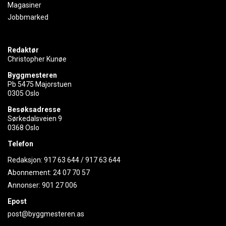
Magasiner
Jobbmarked
Redaktør
Christopher Kunøe
Byggmesteren
Pb 5475 Majorstuen
0305 Oslo
Besøksadresse
Sørkedalsveien 9
0368 Oslo
Telefon
Redaksjon:
917 63 644
/
917 63 644
Abonnement:
24 07 70 57
Annonser:
901 27 006
Epost
post@byggmesteren.as